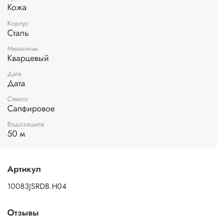
Кожа
Корпус
Сталь
Механизм
Кварцевый
Дата
Дата
Стекло
Сапфировое
Водозащита
50 м
Артикул
10083JSRDB.H04
Отзывы