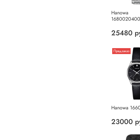
Hanowa
1680020400
25480 р
Предзаказ
Hanowa 166
23000 р