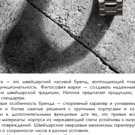
a — это швейцарский часовой бренд, воплощающий главн
функциональность. Философия марки — создавать надежные 
тью швейцарской традиции, Hanowa предлагает продукцию,
стандартам.
вая особенность бренда — спортивный характер и узнаваем
так и более смелые решения с крупными корпусами и ко
ми и дополнительными функциями для тех, кто привык вс
е материалы: корпуса из нержавеющей стали устойчивы к наг
т повреждений. Швейцарские кварцевые механизмы гарантирую
 о сохранности часов в разных условиях.