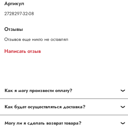
Артикул
2728297-32-08
Отзывы
Отзывов еще никто не оставлял
Написать отзыв
Как я могу произвести оплату?
Способы оплаты:
Как будет осуществляться доставка?
Наличными курьеру в Москве. Оплата после
При заказе наручных часов на сумму от 3000 руб.
проверки комплектации товара и его соответствия
Могу ли я сделать возврат товара?
курьер доставит заказ бесплатно. Бесплатная доставка
заказу. Покупатель имеет право отказаться от оплаты