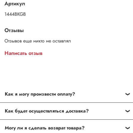
Артикул
1444BKGB
Отзывы
Отзывов еще никто не оставлял
Написать отзыв
Как я могу произвести оплату?
Способы оплаты:
Как будет осуществляться доставка?
Наличными курьеру в Москве. Оплата после
При заказе наручных часов на сумму от 3000 руб.
проверки комплектации товара и его соответствия
Могу ли я сделать возврат товара?
курьер доставит заказ бесплатно. Бесплатная доставка
заказу. Покупатель имеет право отказаться от оплаты