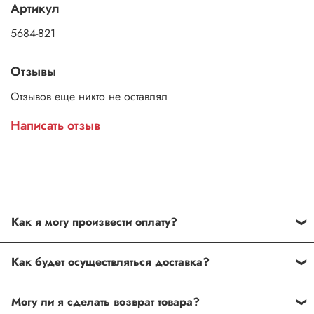
Артикул
5684-821
Отзывы
Отзывов еще никто не оставлял
Написать отзыв
Как я могу произвести оплату?
Способы оплаты:
Как будет осуществляться доставка?
Наличными курьеру в Москве. Оплата после
При заказе наручных часов на сумму от 3000 руб.
проверки комплектации товара и его соответствия
Могу ли я сделать возврат товара?
курьер доставит заказ бесплатно. Бесплатная доставка
заказу. Покупатель имеет право отказаться от оплаты