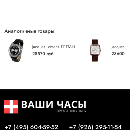
всех комплектующих элементов. В этом случае мы
Москве и МО.
Essence, Festina, Foneney, Grion, Polis, Rhythm, Savage,
Окончательную стоимость и сроки поставки уточняйте у
принимаем к оплате VISA, Master Card, Maestro,
полностью возместим стоимость покупки.
Skagen, Eluse гарантия 1 год) на часы Bering гарантия 3
менеджера
American Express. Возможна оплата картой курьеру
Малогабаритные (до 1кг) товары, доставим бесплатно.
года.
через портативный POS-терминал.
Средний срок доставки — от 2 до 3 суток в пределах
МКАД. В случае возникновения возможных накладок
Аналогичные товары
обработка заказа и осуществление доставки в течение 3
рабочих дней с момента подтверждения заказа. В
Jacques Lemans 11117AN
Jacques L
выходные дни доставка осуществляется с 10:00 до
28570 руб
23600 р
18:00.
В пределах МКАД, включая районы Митино,
Новокосино, Новопеределкино, Куркино, Строгино,
Жулебино, Бутово и г. Зеленоград, самовывоз
по
адресам розничных магазинов
.
Доставка заказа менее 5000 обговаривается с
менеджером
Особенности доставки
+7 (495) 604-59-52
+7 (926) 295-11-54