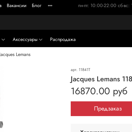
в
Вакансии
Блог
пн-пт: 10:00-22:00 сб-вс:
Аксессуары
Распродажа
Jacques Lemans
арт.
11841T
Jacques Lemans 11
16870.00 руб
Предзаказ