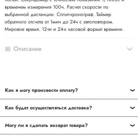
временем измерения 100ч. Расчет скорости по
выбранной дистанции. Сплит-хронограф. Таймер
обратного отсчета от 1мин до 24ч с автоповтором.
Мировое время. 12-ти и 24-х часовой формат времени.
Описание
Как я могу произвести оплату?
Способы оплаты:
Как будет осуществляться доставка?
Наличными курьеру в Москве. Оплата после
При заказе наручных часов на сумму от 3000 руб.
проверки комплектации товара и его соответствия
Могу ли я сделать возврат товара?
курьер доставит заказ бесплатно. Бесплатная доставка
заказу. Покупатель имеет право отказаться от оплаты
осуществляется в пределах МКАД по Москве. Так же вы
заказа, если обнаружен некомплект или дефекты.
Если Вас не устраивает полученный товар или Вы просто