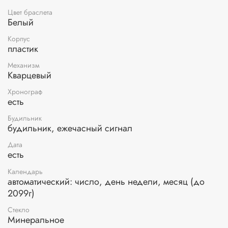
Цвет браслета
Белый
Корпус
пластик
Механизм
Кварцевый
Хронограф
есть
Будильник
будильник, ежечасный сигнал
Дата
есть
Календарь
автоматический: число, день недели, месяц (до
2099г)
Стекло
Минеральное